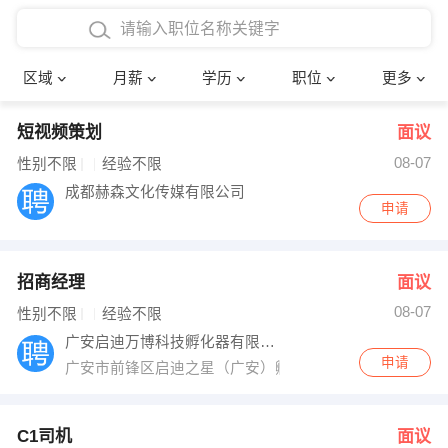
4000-5000元
本科
行政后勤
建筑装潢
确定
区域
月薪
学历
职位
更多
5000-8000元
硕士
销售岗位
教师
短视频策划
面议
8000-12000元
博士
文员
护士
08-07
性别不限
经验不限
12000-20000元
财务会计
传单派发
成都赫森文化传媒有限公司
申请
其他
超市零售
促销导购
招商经理
面议
网络IT
保健按摩
08-07
性别不限
经验不限
快递员
前台接待
广安启迪万博科技孵化器有限公司
申请
广安市前锋区启迪之星（广安）孵化基地
收银员
技术员/工程师
水电/机修
部门经理
C1司机
面议