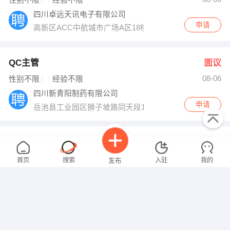
性别不限
经验不限
四川卓远天讯电子有限公司
申请
高新区ACC中航城市广场A区18楼1801-1803
QC主管
面议
08-06
性别不限
经验不限
四川新青阳制药有限公司
申请
岳池县工业园区狮子坡路同天段11号
除灰脱硫运行主值
面议
08-06
性别不限
经验不限
首页
搜索
入驻
我的
发布
泰山电建集团有限公司
申请
广安市前锋区四川广安发电有限责任公司
安检
面议