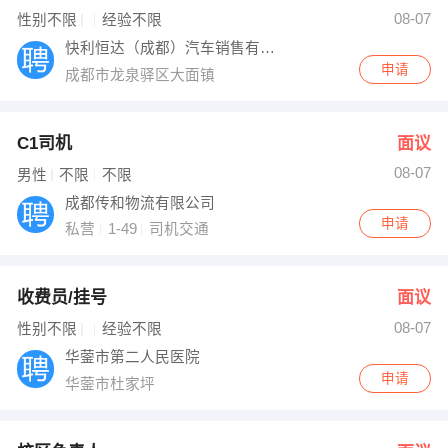
08-07
性别不限
经验不限
出纳
保险
快利恒达（成都）汽车销售有限公司
申请
编辑
法律
成都市龙泉驿区大面镇
保洁
贸易采购
C1司机
面议
跟单
理财顾问
08-07
男性
不限
不限
成都传和物流有限公司
其他职位
申请
私营
1-49
司机交通
收费员/挂号
面议
08-07
性别不限
经验不限
华蓥市第二人民医院
申请
华蓥市杜家坪