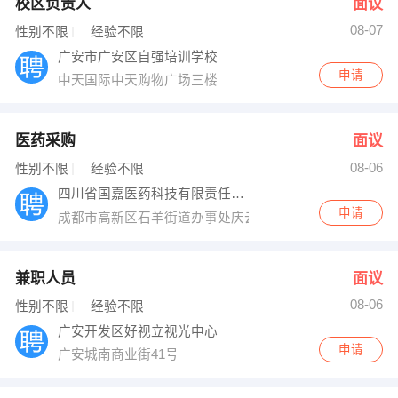
校区负责人
面议
08-07
性别不限
经验不限
广安市广安区自强培训学校
申请
中天国际中天购物广场三楼
医药采购
面议
08-06
性别不限
经验不限
四川省国嘉医药科技有限责任公司
申请
成都市高新区石羊街道办事处庆云村5组55号石羊工业园
兼职人员
面议
08-06
性别不限
经验不限
广安开发区好视立视光中心
申请
广安城南商业街41号